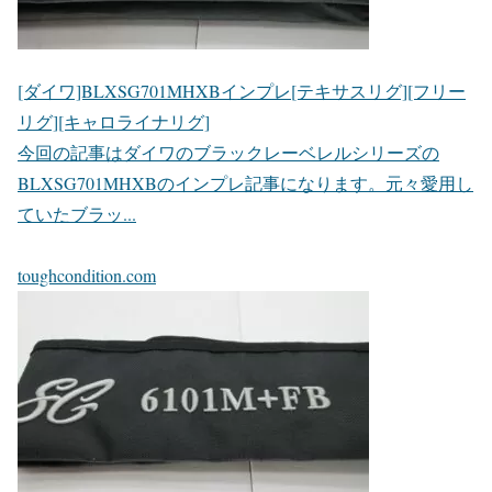
[ダイワ]BLXSG701MHXBインプレ[テキサスリグ][フリー
リグ][キャロライナリグ]
今回の記事はダイワのブラックレーベレルシリーズの
BLXSG701MHXBのインプレ記事になります。元々愛用し
ていたブラッ...
toughcondition.com