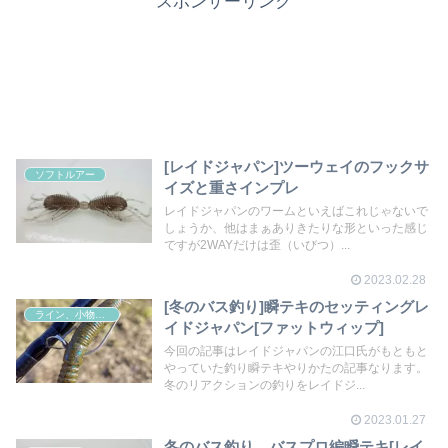
スポンサーリンク
[レイドジャパン]ツーウェイのフックサ
ソフトルアー
イズと重さインプレ
レイドジャパンのワームといえばこれじゃないで
しょうか、他はまぁありきたりな形といった感じ
ですが2WAYだけは歪（いびつ）...
2023.02.28
[冬のバス釣り]瞬テキのセッティングレ
ライン、小物その他
イドジャパン[ファットウィップ]
今回の記事はレイドジャパンの江口氏がもともと
やっていた釣り瞬テキやりかたの記事なります。
冬のリアクションの釣りをレイドジ...
2023.01.27
冬のバス釣り。バスプロ編瞬テキ[レイ