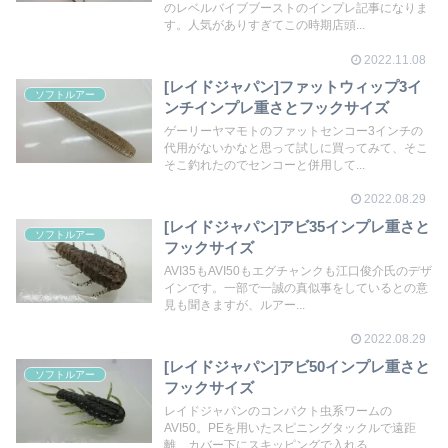
のレベルバイブブーストのインプレ記事になりま
す。人気がありすぎてこの時期店頭...
2022.11.08
[レイドジャパン]ファットウィップ3イ
ソフトルアー
ンチインプレ重さとフックサイズ
ゲーリーヤマモトのファットセンコー3インチの
代用がないかなと思って試しに買ってみて、そこ
そこ釣れたのでセンコーと併用して...
2022.08.29
[レイドジャパン]アビ35インプレ重さと
ソフトルアー
フックサイズ
AVI35もAVI50もエグチャンクも江口俊介氏のデザ
インです。一部で一誠の真似事をしているとの意
見も聞きますが、ルアー...
2022.08.29
[レイドジャパン]アビ50インプレ重さと
ソフトルアー
フックサイズ
レイドジャパンのコンパクト虫系ワームの
AVI50。PEを用いたスピニングタックルで遠距
離、カバー下にスキッピングで入れる...