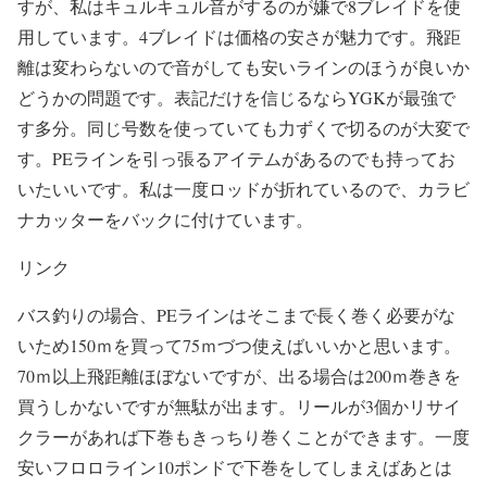
すが、私はキュルキュル音がするのが嫌で8ブレイドを使
用しています。4ブレイドは価格の安さが魅力です。飛距
離は変わらないので音がしても安いラインのほうが良いか
どうかの問題です。表記だけを信じるならYGKが最強で
す多分。同じ号数を使っていても力ずくで切るのが大変で
す。PEラインを引っ張るアイテムがあるのでも持ってお
いたいいです。私は一度ロッドが折れているので、カラビ
ナカッターをバックに付けています。
リンク
バス釣りの場合、PEラインはそこまで長く巻く必要がな
いため150ｍを買って75ｍづつ使えばいいかと思います。
70ｍ以上飛距離ほぼないですが、出る場合は200ｍ巻きを
買うしかないですが無駄が出ます。リールが3個かリサイ
クラーがあれば下巻もきっちり巻くことができます。一度
安いフロロライン10ポンドで下巻をしてしまえばあとは