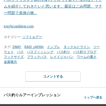
ムを紹介しておきたいと思います。最近はごみ問題、マナ
ー問題で肩身の狭...
toughcondition.com
カテゴリー:
ソフトルアー
タグ:
2WAY
、
RAID JAPAN
、
インプレ
、
タックルとライン
、
ツー
ウェイ
、
バス
、
バスフィッシング
、
バス釣り
、
バス釣りブログ
、
フックサイズ
、
ブラックバス
、
レイドジャパン
、
ワームの重さ
、
金森隆志
コメントする
バス釣りルアーインプレッション
トップへ戻る