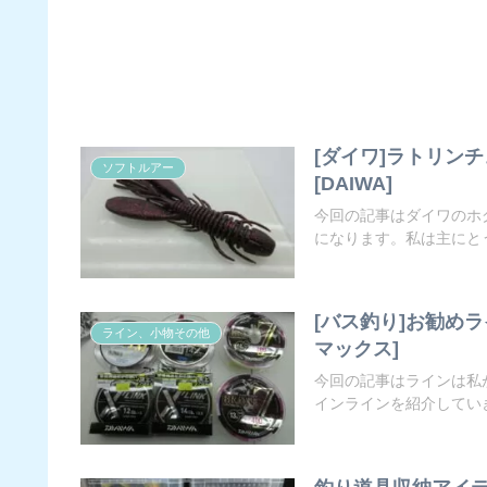
[ダイワ]ラトリン
ソフトルアー
[DAIWA]
今回の記事はダイワのホ
になります。私は主にとう
[バス釣り]お勧めラ
ライン、小物その他
マックス]
今回の記事はラインは私
インラインを紹介していき