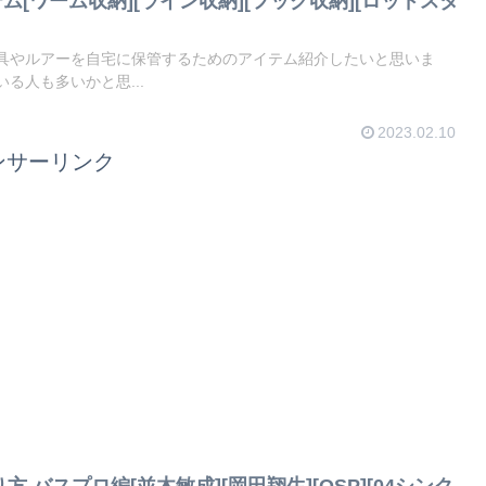
[ワーム収納][ライン収納][フック収納][ロッドスタ
具やルアーを自宅に保管するためのアイテム紹介したいと思いま
る人も多いかと思...
2023.02.10
ンサーリンク
方 バスプロ編[並木敏成][岡田翔生][OSP][04シンク