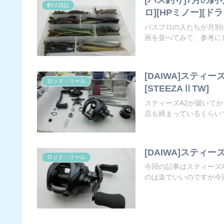
釣り日記
ロ][HPミノー][ド
バスプロの人たちが月別
画を並べてみて、参考にし
[DAIWA]スティ
ロッド・リール
[STEEZAⅡTW]
スティーズA2が届いて
店も締まっているくらいで
[DAIWA]スティー
ロッド・リール
今回の記事はスティーズ
のは楽でいいのですが今回