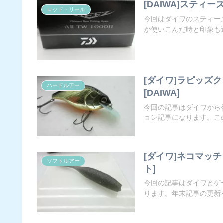
[DAIWA]スティーズ
ロッド・リール
今回はダイワのスティー
が使いこんだ時と印象も違
[ダイワ]ラピッズ
ハードルアー
[DAIWA]
今回の記事はダイワから
ョン記事になります。この
[ダイワ]ネコマッ
ソフトルアー
ト]
今回の記事はダイワとゲ
ります。年末記事の更新を