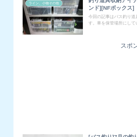
釣り道具収納アイテム
ライン、小物その他
ンド][NFボックス]
今回の記事はバス釣り道
す。車を保管場所にしてい
スポ
[バス釣り]7月の釣り