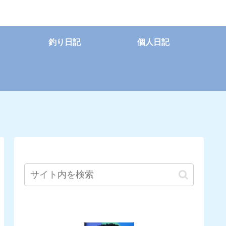
釣り日記
個人日記