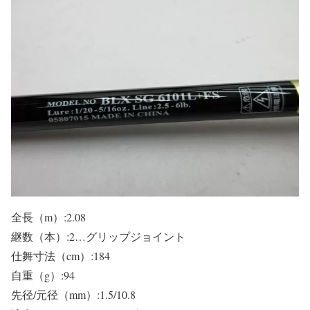
全長（m）:2.08
継数（本）:2…グリップジョイント
仕舞寸法（cm）:184
自重（g）:94
先径/元径（mm）:1.5/10.8