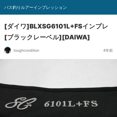
バス釣りルアーインプレッション
[ダイワ]BLXSG6101L+FSインプレ
[ブラックレーベル][DAIWA]
toughcondition
4年前