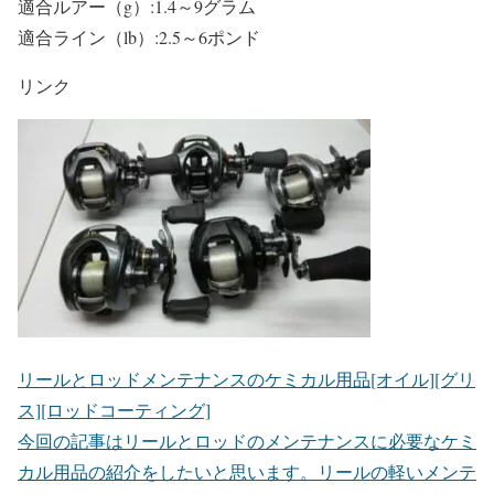
適合ルアー（g）:1.4～9グラム
適合ライン（lb）:2.5～6ポンド
リンク
リールとロッドメンテナンスのケミカル用品[オイル][グリ
ス][ロッドコーティング]
今回の記事はリールとロッドのメンテナンスに必要なケミ
カル用品の紹介をしたいと思います。リールの軽いメンテ