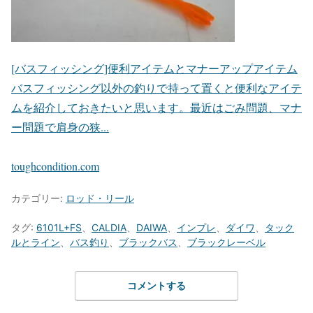
[バスフィッシング]便利アイテムとマナーアップアイテム
バスフィッシング以外の釣りで持って置くと便利なアイテ
ムを紹介しておきたいと思います。最近はごみ問題、マナ
ー問題で肩身の狭...
toughcondition.com
カテゴリー:
ロッド・リール
タグ:
6101L+FS
、
CALDIA
、
DAIWA
、
インプレ
、
ダイワ
、
タック
ルとライン
、
バス釣り
、
ブラックバス
、
ブラックレーベル
コメントする