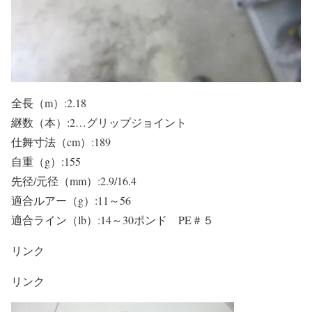
全長（m）:2.18
継数（本）:2…グリップジョイント
仕舞寸法（cm）:189
自重（g）:155
先径/元径（mm）:2.9/16.4
適合ルアー（g）:11～56
適合ライン（lb）:14～30ポンド PE＃５
リンク
リンク