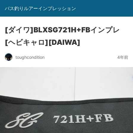
バス釣りルアーインプレッション
[ダイワ]BLXSG721H+FBインプレ
[ヘビキャロ][DAIWA]
toughcondition
4年前