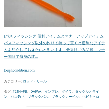
[バスフィッシング]便利アイテムとマナーアップアイテム
バスフィッシング以外の釣りで持って置くと便利なアイテ
ムを紹介しておきたいと思います。最近はごみ問題、マナ
ー問題で肩身の狭...
toughcondition.com
カテゴリー:
ロッド・リール
タグ:
721H+FB
、
DAIWA
、
インプレ
、
ダイワ
、
タックルとライ
ン
、
バス釣り
、
ブラックバス
、
ブラックレーベル
、
ヘビキャロ