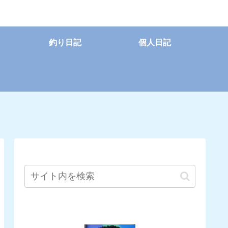
釣り日記
個人日記