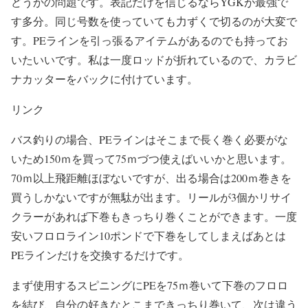
どうかの問題です。表記だけを信じるならYGKが最強で
す多分。同じ号数を使っていても力ずくで切るのが大変で
す。PEラインを引っ張るアイテムがあるのでも持ってお
いたいいです。私は一度ロッドが折れているので、カラビ
ナカッターをバックに付けています。
リンク
バス釣りの場合、PEラインはそこまで長く巻く必要がな
いため150ｍを買って75ｍづつ使えばいいかと思います。
70ｍ以上飛距離ほぼないですが、出る場合は200ｍ巻きを
買うしかないですが無駄が出ます。リールが3個かリサイ
クラーがあれば下巻もきっちり巻くことができます。一度
安いフロロライン10ポンドで下巻をしてしまえばあとは
PEラインだけを交換するだけです。
まず使用するスピニングにPEを75ｍ巻いて下巻のフロロ
を結び、自分の好きなとこまできっちり巻いて、次は違う