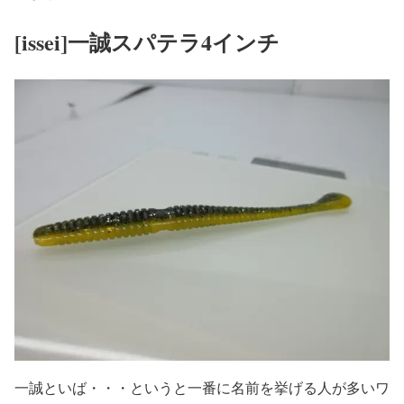
[issei]一誠スパテラ4インチ
一誠といば・・・というと一番に名前を挙げる人が多いワ