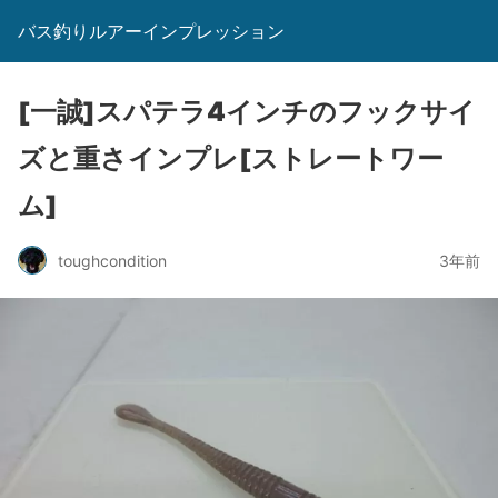
バス釣りルアーインプレッション
[一誠]スパテラ4インチのフックサイ
ズと重さインプレ[ストレートワー
ム]
toughcondition
3年前