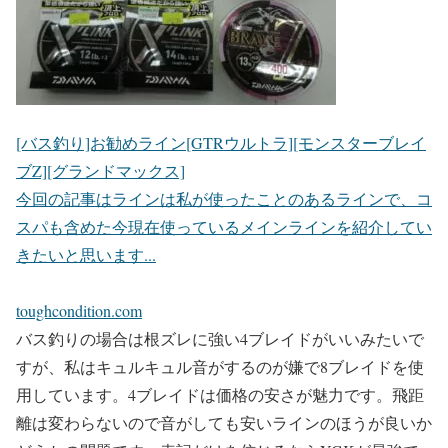
[バス釣り]お勧めライン[GTRウルトラ][モンスターブレイ
ブZ][グランドマックス]
今回の記事はラインは私が使ったことのあるラインで、コ
スパも含めた今現在使っているメインラインを紹介してい
きたいと思います...
toughcondition.com
バス釣りの場合は根ズレに強い4ブレイドがいいみたいで
すが、私はキュルキュル音がするのが嫌で8ブレイドを使
用しています。4ブレイドは価格の安さが魅力です。飛距
離は変わらないので音がしても安いラインのほうが良いか