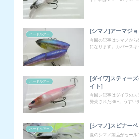
[シマノ]アーマジョ
ハードルアー
今回の記事はシマノから
になります。カバースキャッ
[ダイワ]スティーズ
ハードルアー
イト]
今回ン記事はダイワのス
発売された86F。うすいチ
[シマノ]スピナー
ハードルアー
夏のシマノ製品がセール