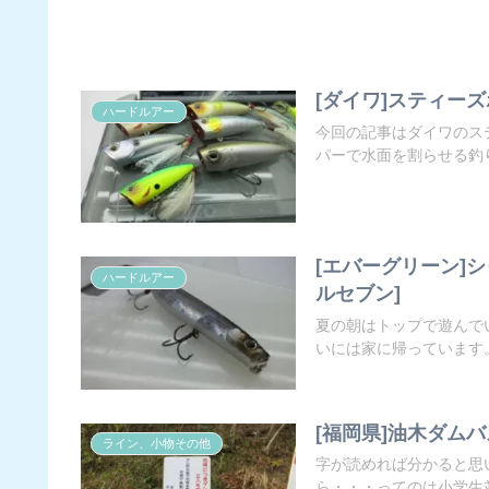
[ダイワ]スティーズ
ハードルアー
今回の記事はダイワのス
パーで水面を割らせる釣り
[エバーグリーン]
ハードルアー
ルセブン]
夏の朝はトップで遊んで
いには家に帰っています。
[福岡県]油木ダム
ライン、小物その他
字が読めれば分かると思
ら・・・ってのは小学生並