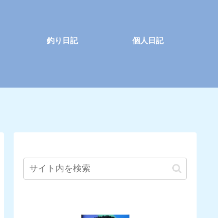
釣り日記
個人日記