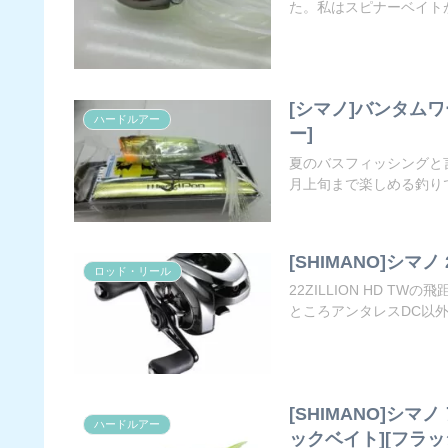
た。私はスピナーベイトが
[シマノ]バンタム
ハードルアー
ー]
夏のバスフィッシングと
月上旬まで楽しめる釣りで
[SHIMANO]シマノ
ロッド・リール
22ZILLION HD 
ところアンタレスDC以外.
[SHIMANO]シマノ
ハードルアー
ックベイト][フラッ