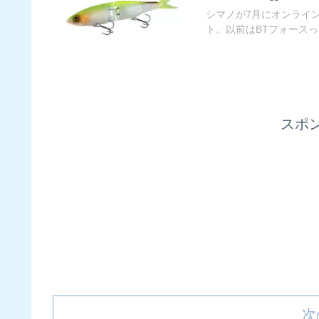
シマノが7月にオンライ
ト。以前はBTフォースって
スポ
次