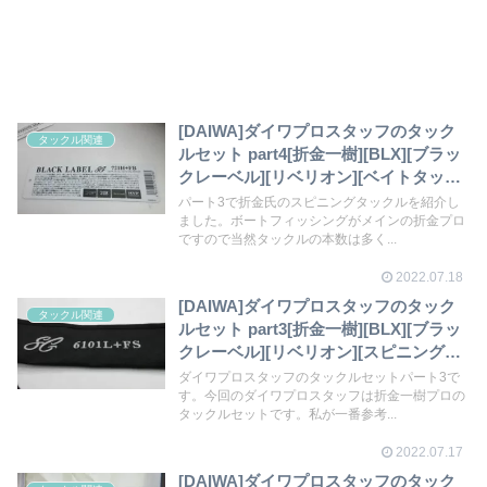
[DAIWA]ダイワプロスタッフのタック
タックル関連
ルセット part4[折金一樹][BLX][ブラッ
クレーベル][リベリオン][ベイトタック
ル][インプレ][6101M+FB][701MHXB]
パート3で折金氏のスピニングタックルを紹介し
ました。ボートフィッシングがメインの折金プロ
[721H+FB]
ですので当然タックルの本数は多く...
2022.07.18
[DAIWA]ダイワプロスタッフのタック
タックル関連
ルセット part3[折金一樹][BLX][ブラッ
クレーベル][リベリオン][スピニングタ
ックル][6101L+FS][681ML/MHFS]
ダイワプロスタッフのタックルセットパート3で
す。今回のダイワプロスタッフは折金一樹プロの
[681ULFS][インプレ]
タックルセットです。私が一番参考...
2022.07.17
[DAIWA]ダイワプロスタッフのタック