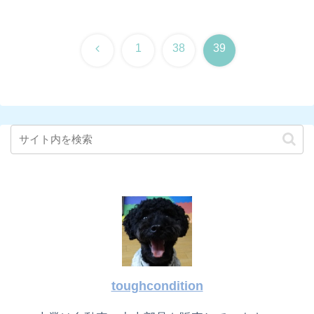
前
1
38
39
へ
toughcondition