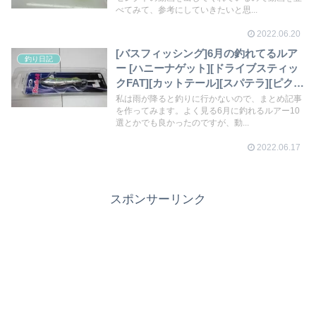
べてみて、参考にしていきたいと思...
2022.06.20
[バスフィッシング]6月の釣れてるルア
釣り日記
ー [ハニーナゲット][ドライブスティッ
クFAT][カットテール][スパテラ][ピク
ロ][シャワブローズ77.7][エリー95][ス
私は雨が降ると釣りに行かないので、まとめ記事
を作ってみます。よく見る6月に釣れるルアー10
ティーズポッパー][スティーズペンシ
選とかでも良かったのですが、動...
ル]
2022.06.17
スポンサーリンク