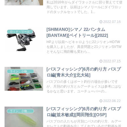
REBELLION]
私は2016年からダイワタックルに切り替えてて使
用しています。以前はシマノリールにダイワロッ
ドのタックルセットでした。1...
2022.07.16
[SHIMANO]シマノ 22バンタム
ロッド・リール
[BANTAM][ベイトリール][2022]
HPより以前ヘビキャロように22ジリオンHDTW
を購入しましたが、異音問題と21ジリオンSVTW
とそんなに飛距離も変わら...
2022.07.15
[バスフィッシング]6月の釣り方 バスプ
ライン、小物その他
ロ編[青木大介][北大祐]
バスプロの多くはボート釣行の場合が多いです
が、月別の釣り方とルアーチョイスは参考にはな
るかなと思います。ユーチューバーの...
2022.06.22
[バスフィッシング]6月の釣り方 バスプ
ライン、小物その他
ロ編[並木敏成][岡田翔生][OSP]
バスプロの人たちが月別にバスの釣り方、ルアー
セレクトの動画を出してくれているので動画を並