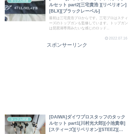
タックル関連
ルセット part2[三宅貴浩 ][リベリオン]
[BLX][ブラックレーベル]
最初は三宅貴浩プロからです。三宅プロはスティ
ーズのトップガンも監修しています。トップガン
は琵琶湖専用みたいな感じのロッド...
2022.07.16
スポンサーリンク
[DAIWA]ダイワプロスタッフのタック
タックル関連
ルセット part1[川村光大郎][小池貴幸]
[スティーズ][リベリオン][STEEZ][