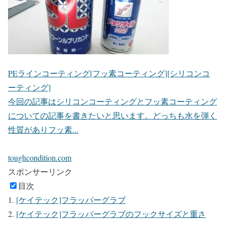
PEラインコーティング[フッ素コーティング][シリコンコ
ーティング]
今回の記事はシリコンコーティングとフッ素コーティング
についての記事を書きたいと思います。どっちも水を弾く
性質がありフッ素...
toughcondition.com
スポンサーリンク
目次
[ケイテック]フラッパーグラブ
[ケイテック]フラッパーグラブのフックサイズと重さ