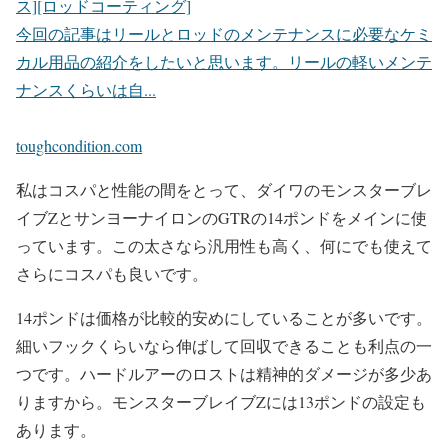
ス][ロッドコーティング]
今回の記事はリールとロッドのメンテナンスに必要なケミ
カル用品の紹介をしたいと思います。リールの軽いメンテ
ナンスくらいは自...
toughcondition.com
私はコスパと性能の間をとって、ダイワのモンスターブレ
イブZとサンヨーナイロンのGTRの14ポンドをメインに使
っています。この太さなら汎用性も高く、何にでも使えて
さらにコスパも良いです。
14ポンドは価格が比較的安めにしていることが多いです。
細いフックくらいなら伸ばして回収できることも利点の一
つです。ハードルアーのロストは精神的ダメージが多少あ
りますから。モンスターブレイブZには13ポンドの設定も
あります。