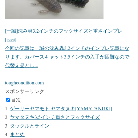
[一誠]沈み蟲3.2インチのフックサイズと重さインプレ
[issei]
今回の記事は一誠の沈み蟲3.2インチのインプレ記事にな
ります。カバースキャット3.5インチの入手が困難なので
代替え品とし...
toughcondition.com
スポンサーリンク
目次
ゲーリーヤマモト ヤマタヌキ[YAMATANUKI]
ヤマタヌキ3.5インチ重さとフックサイズ
タックルとライン
まとめ