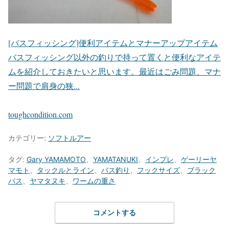
[バスフィッシング]便利アイテムとマナーアップアイテム
バスフィッシング以外の釣りで持って置くと便利なアイテ
ムを紹介しておきたいと思います。最近はごみ問題、マナ
ー問題で肩身の狭...
toughcondition.com
カテゴリー:
ソフトルアー
タグ:
Gary YAMAMOTO
、
YAMATANUKI
、
インプレ
、
ゲーリーヤ
マモト
、
タックルとライン
、
バス釣り
、
フックサイズ
、
ブラック
バス
、
ヤマタヌキ
、
ワームの重さ
コメントする