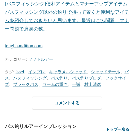
[バスフィッシング]便利アイテムとマナーアップアイテム
バスフィッシング以外の釣りで持って置くと便利なアイテ
ムを紹介しておきたいと思います。最近はごみ問題、マナ
ー問題で肩身の狭...
toughcondition.com
カテゴリー:
ソフトルアー
タグ:
issei
、
インプレ
、
キャラメルシャッド
、
シャッドテール
、
バ
ス
、
バスフィッシング
、
バス釣り
、
バス釣りブログ
、
フックサイ
ズ
、
ブラックバス
、
ワームの重さ
、
一誠
、
村上晴彦
コメントする
バス釣りルアーインプレッション
トップへ戻る