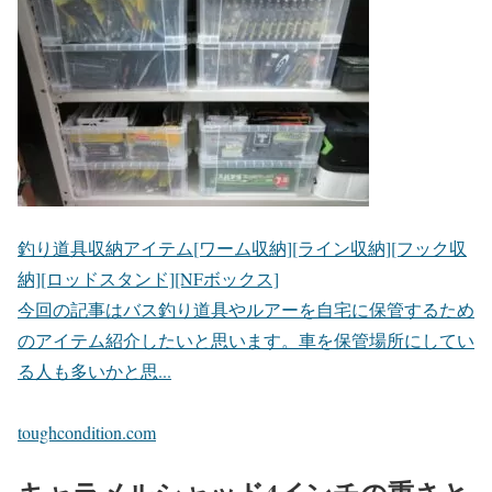
釣り道具収納アイテム[ワーム収納][ライン収納][フック収
納][ロッドスタンド][NFボックス]
今回の記事はバス釣り道具やルアーを自宅に保管するため
のアイテム紹介したいと思います。車を保管場所にしてい
る人も多いかと思...
toughcondition.com