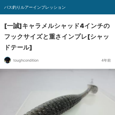
バス釣りルアーインプレッション
[一誠]キャラメルシャッド4インチの
フックサイズと重さインプレ[シャッ
ドテール]
toughcondition
4年前