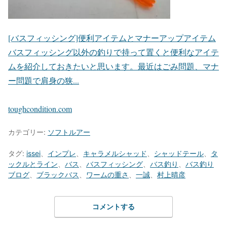
[バスフィッシング]便利アイテムとマナーアップアイテム
バスフィッシング以外の釣りで持って置くと便利なアイテ
ムを紹介しておきたいと思います。最近はごみ問題、マナ
ー問題で肩身の狭...
toughcondition.com
カテゴリー:
ソフトルアー
タグ:
issei
、
インプレ
、
キャラメルシャッド
、
シャッドテール
、
タ
ックルとライン
、
バス
、
バスフィッシング
、
バス釣り
、
バス釣り
ブログ
、
ブラックバス
、
ワームの重さ
、
一誠
、
村上晴彦
コメントする