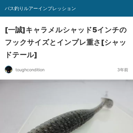
バス釣りルアーインプレッション
[一誠]キャラメルシャッド5インチの
フックサイズとインプレ重さ[シャッ
ドテール]
toughcondition
3年前