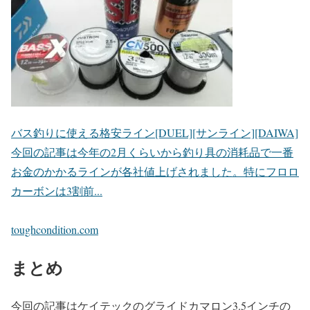
バス釣りに使える格安ライン[DUEL][サンライン][DAIWA]
今回の記事は今年の2月くらいから釣り具の消耗品で一番
お金のかかるラインが各社値上げされました。特にフロロ
カーボンは3割前...
toughcondition.com
まとめ
今回の記事はケイテックのグライドカマロン3.5インチの