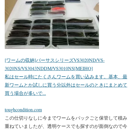
[ワームの収納]バーサスシリーズVS3020ND/VS-
3020NS/VS3043NDDM/VS3010NS[MEIHO]
私はセール時にたくさんワームを買い込みます。基本、最
新ワームとか試しに買う分以外はセールのときにまとめて
買う場合が多いで...
toughcondition.com
この仕切りなしに今までワームをパックごと保管して積み
重ねていましたが、透明ケースでも探すのが面倒なので今