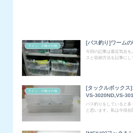
[バス釣り]ワーム
ライン、小物その他
今回の記事は最近気合を
スと収納方法を記事にして
[タックルボックス]
ライン、小物その他
VS-3020ND,VS-30
バス釣りをしていると多
と思います。私は今現在関