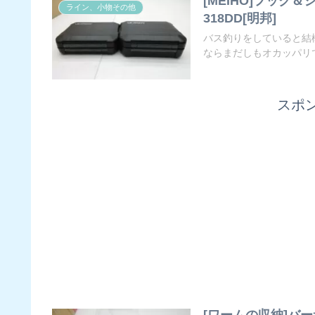
[MEIHO]フック＆シン
ライン、小物その他
318DD[明邦]
バス釣りをしていると結
ならまだしもオカッパリで
スポ
[ワームの収納]バーサ