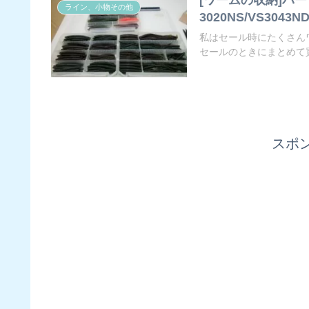
ライン、小物その他
3020NS/VS3043N
私はセール時にたくさん
セールのときにまとめて買
スポ