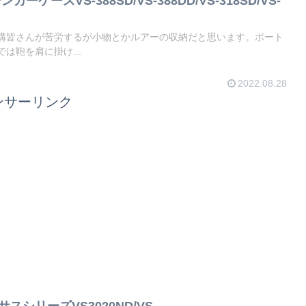
カーケースVS-388SD/VS-388DD/VS-318SD/VS-
構皆さんが苦労するが小物とかルアーの収納だと思います。ボート
は鞄を肩に掛け...
2022.08.28
ンサーリンク
スシリーズVS3020ND/VS-