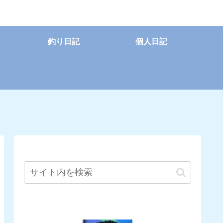
釣り日記
個人日記