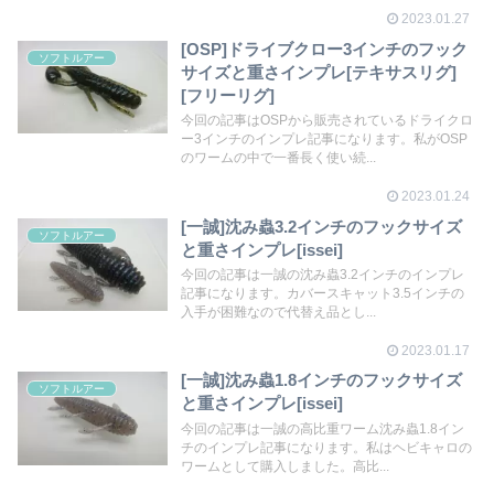
2023.01.27
[OSP]ドライブクロー3インチのフック
ソフトルアー
サイズと重さインプレ[テキサスリグ]
[フリーリグ]
今回の記事はOSPから販売されているドライクロ
ー3インチのインプレ記事になります。私がOSP
のワームの中で一番長く使い続...
2023.01.24
[一誠]沈み蟲3.2インチのフックサイズ
ソフトルアー
と重さインプレ[issei]
今回の記事は一誠の沈み蟲3.2インチのインプレ
記事になります。カバースキャット3.5インチの
入手が困難なので代替え品とし...
2023.01.17
[一誠]沈み蟲1.8インチのフックサイズ
ソフトルアー
と重さインプレ[issei]
今回の記事は一誠の高比重ワーム沈み蟲1.8イン
チのインプレ記事になります。私はヘビキャロの
ワームとして購入しました。高比...