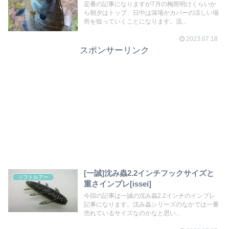
定番の記事になりますが7月の梅雨明けくらいか
ら朝夕はトップ、日中は深場かカバーの涼しい場
所を狙っていくことになります。流...
2023.07.18
スポンサーリンク
[一誠]沈み蟲2.2インチフックサイズと
ソフトルアー
重さインプレ[issei]
今回の記事は一誠の沈み蟲2.2インチのインプレ
記事になります。沈み蟲シリーズのなかでは一番
売れているサイズなのかなと思い...