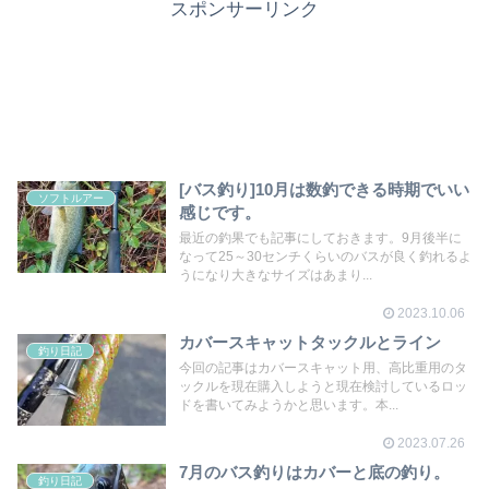
スポンサーリンク
[バス釣り]10月は数釣できる時期でいい
ソフトルアー
感じです。
最近の釣果でも記事にしておきます。9月後半に
なって25～30センチくらいのバスが良く釣れるよ
うになり大きなサイズはあまり...
2023.10.06
カバースキャットタックルとライン
釣り日記
今回の記事はカバースキャット用、高比重用のタ
ックルを現在購入しようと現在検討しているロッ
ドを書いてみようかと思います。本...
2023.07.26
7月のバス釣りはカバーと底の釣り。
釣り日記