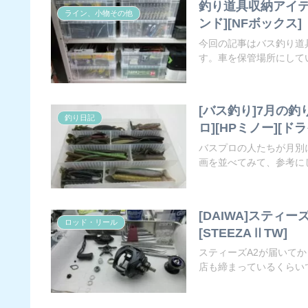
釣り道具収納アイテム
ライン、小物その他
ンド][NFボックス]
今回の記事はバス釣り道
す。車を保管場所にしてい
[バス釣り]7月の釣り
釣り日記
ロ][HPミノー][ド
バスプロの人たちが月別
画を並べてみて、参考にし
[DAIWA]スティ
ロッド・リール
[STEEZAⅡTW]
スティーズA2が届いて
店も締まっているくらいで