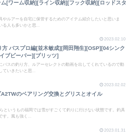
[ワーム収納][ライン収納][フック収納][ロッドスタ
具やルアーを自宅に保管するためのアイテム紹介したいと思いま
る人も多いかと思...
2023.02.10
方 バスプロ編[並木敏成][岡田翔生][OSP][04シンク
ライブビーバー][ブリッツ]
にバスの釣り方、ルアーセレクトの動画を出してくれているので動
ていきたいと思...
2023.02.02
ーズA2TWのベアリング交換とグリスとオイル
からというもの福岡では雪がすごくて釣りに行けない状態です。釣具
す。風も強く...
2023.01.31