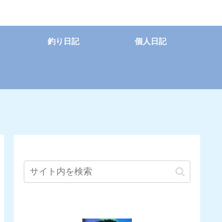
釣り日記
個人日記