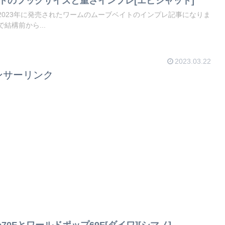
イトのフックサイズと重さインプレ[エビシャッド]
2023年に発売されたワームのムーブベイトのインプレ記事になりま
結構前から...
2023.03.22
ンサーリンク
0Fとワールドポップ69F[ダイワ][シマノ]