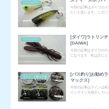
ハードルアー
今回の記事はダイワのス
たいと思います。この二つ
[ダイワ]ラトリン
ソフトルアー
[DAIWA]
今回の記事はダイワのホ
になります。私は主にとう
[バス釣り]お勧めラ
ライン、小物その他
マックス]
今回の記事はラインは私
インラインを紹介していき