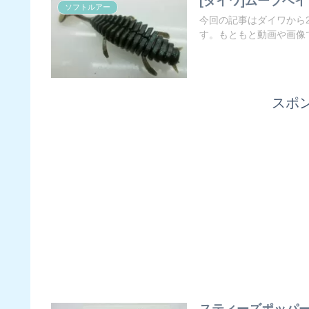
[ダイワ]ムーブベ
ソフトルアー
今回の記事はダイワから
す。もともと動画や画像で
スポ
スティーズポッパー7