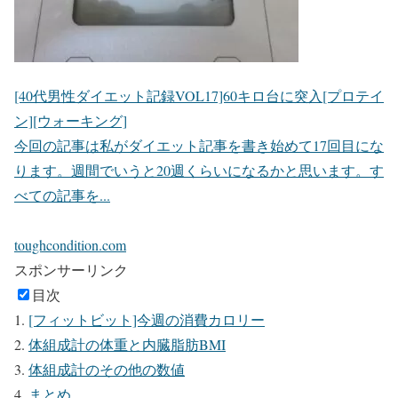
[40代男性ダイエット記録VOL17]60キロ台に突入[プロテイ
ン][ウォーキング]
今回の記事は私がダイエット記事を書き始めて17回目にな
ります。週間でいうと20週くらいになるかと思います。す
べての記事を...
toughcondition.com
スポンサーリンク
目次
[フィットビット]今週の消費カロリー
体組成計の体重と内臓脂肪BMI
体組成計のその他の数値
まとめ