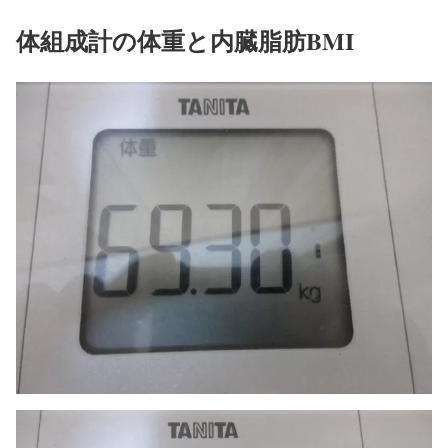
体組成計の体重と内臓脂肪BMI