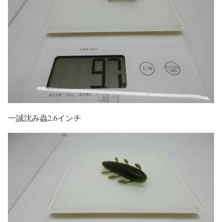
一誠沈み蟲2.6インチ