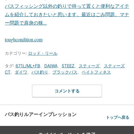
バスフィッシング以外の釣りで持って置くと便利なアイテ
ムを紹介しておきたいと思います。最近はごみ問題、マナ
ー問題で肩身の狭...
toughcondition.com
カテゴリー:
ロッド・リール
タグ:
671L/ML+FB
、
DAIWA
、
STEEZ
、
スティーズ
、
スティーズ
CT
、
ダイワ
、
バス釣り
、
ブラックバス
、
ベイトフィネス
コメントする
バス釣りルアーインプレッション
トップへ戻る