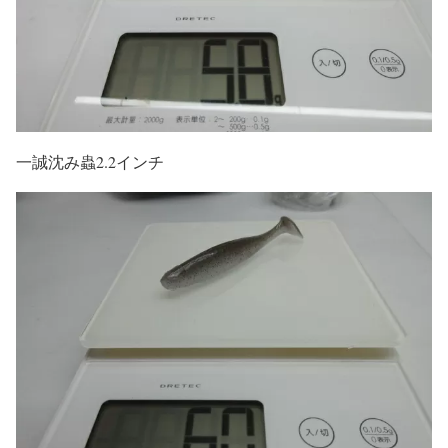
一誠沈み蟲2.2インチ