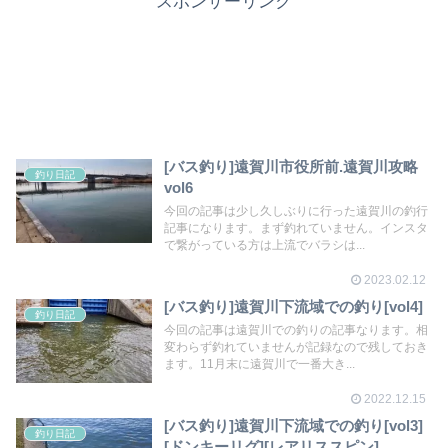
スポンサーリンク
[バス釣り]遠賀川市役所前.遠賀川攻略
釣り日記
vol6
今回の記事は少し久しぶりに行った遠賀川の釣行
記事になります。まず釣れていません。インスタ
で繋がっている方は上流でバラシは...
2023.02.12
[バス釣り]遠賀川下流域での釣り[vol4]
釣り日記
今回の記事は遠賀川での釣りの記事なります。相
変わらず釣れていませんが記録なので残しておき
ます。11月末に遠賀川で一番大き...
2022.12.15
[バス釣り]遠賀川下流域での釣り[vol3]
釣り日記
[ドンキーリグ][レアリススピン]