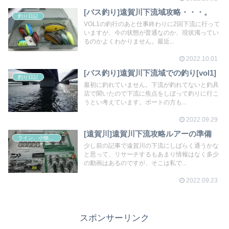
[バス釣り]遠賀川下流域攻略・・・。
釣り日記
VOL1の釣行のあと仕事終わりに2回下流に行って
いますが、今の状態が普通なのか、現状濁ってい
るのかよくわかりません。最近...
2022.10.01
[バス釣り]遠賀川下流域での釣り[vol1]
釣り日記
最初に釣れていません。下流が釣れてないと釣具
店で聞いたので下流に焦点をしぼって釣りに行こ
うとい考えています。ボートの方も...
2022.09.29
[遠賀川]遠賀川下流攻略ルアーの準備
ライン、小物その他
少し前の記事で遠賀川の下流にしばらく通うかな
と思って、リサーチするもあまり情報はなく多少
の動画はあるのですが、そこは私で...
2022.09.23
スポンサーリンク