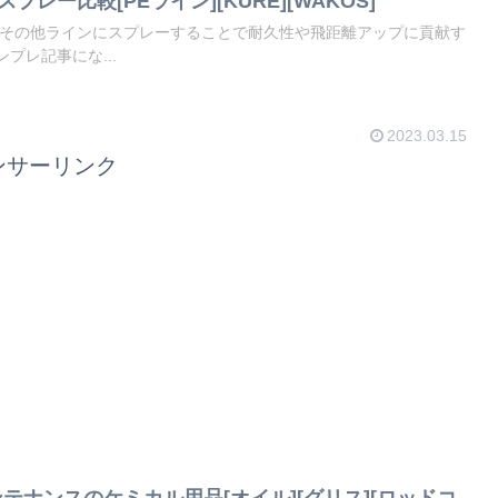
プレー比較[PEライン][KURE][WAKOS]
やその他ラインにスプレーすることで耐久性や飛距離アップに貢献す
プレ記事にな...
2023.03.15
ンサーリンク
テナンスのケミカル用品[オイル][グリス][ロッドコ