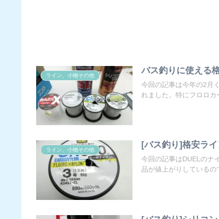
バス釣りに使える格安ラ
ライン、小物その他
今回の記事は今年の2月
れました。特にフロロカー
[バス釣り]格安ライ
ライン、小物その他
今回の記事はDUELのナ
品が値上がりしているので