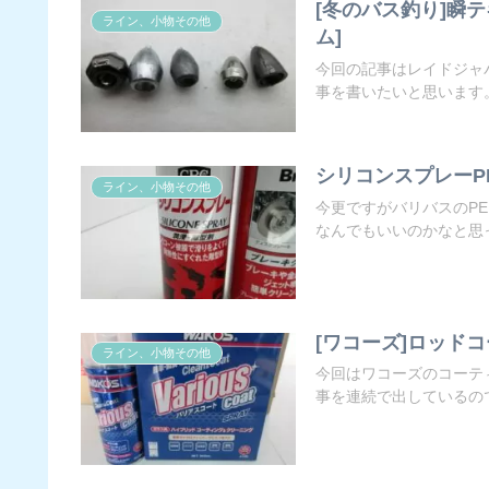
[冬のバス釣り]瞬
ライン、小物その他
ム]
今回の記事はレイドジャ
事を書いたいと思います。
シリコンスプレーPE
ライン、小物その他
今更ですがバリバスのP
なんでもいいのかなと思っ
[ワコーズ]ロッド
ライン、小物その他
今回はワコーズのコーテ
事を連続で出しているので