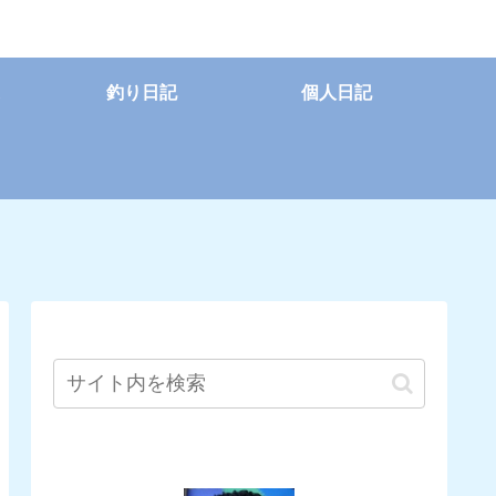
釣り日記
個人日記