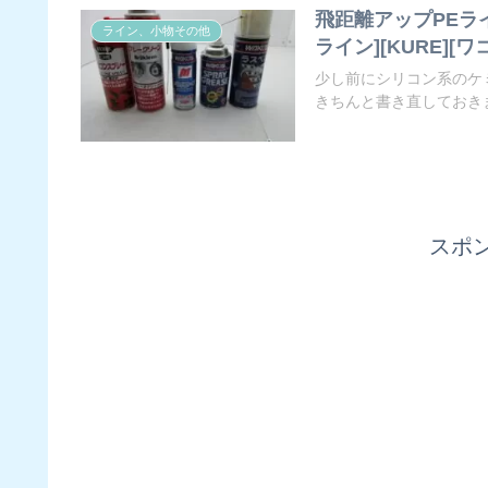
飛距離アップPEラ
ライン、小物その他
ライン][KURE][ワ
少し前にシリコン系のケ
きちんと書き直しておきま
スポ