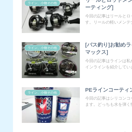
ライン、小物その他
ーティング]
今回の記事はリールとロ
す。リールの軽いメンテナ
[バス釣り]お勧めラ
ライン、小物その他
マックス]
今回の記事はラインは私
インラインを紹介していき
PEラインコーティ
ライン、小物その他
今回の記事はシリコンコ
ます。どっちも水を弾く性