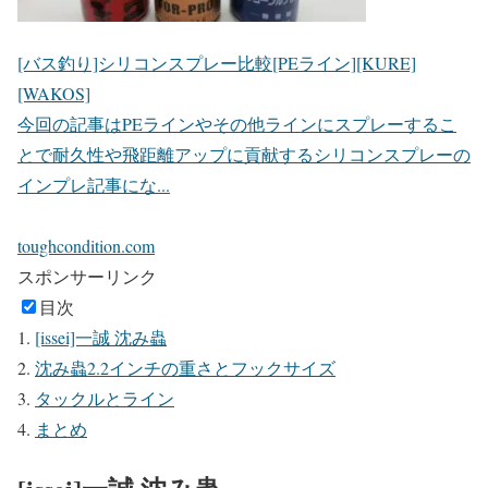
[バス釣り]シリコンスプレー比較[PEライン][KURE]
[WAKOS]
今回の記事はPEラインやその他ラインにスプレーするこ
とで耐久性や飛距離アップに貢献するシリコンスプレーの
インプレ記事にな...
toughcondition.com
スポンサーリンク
目次
[issei]一誠 沈み蟲
沈み蟲2.2インチの重さとフックサイズ
タックルとライン
まとめ