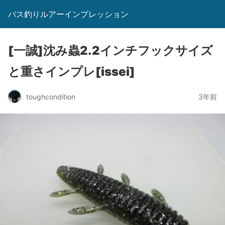
バス釣りルアーインプレッション
[一誠]沈み蟲2.2インチフックサイズ
と重さインプレ[issei]
toughcondition
3年前