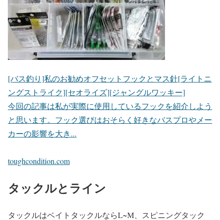
[バス釣り]私のお勧めオフセットフックとマス針[ライトニ
ングストライク][セオライズ][ジャングルワッキー]
今回の記事は私が実際に使用しているフックを紹介しよう
と思います。フック選びはおそらく好きなバスプロやメー
カーの影響を大き...
toughcondition.com
タックルとライン
タックルはベイトタックルならL~M、スピニングタック