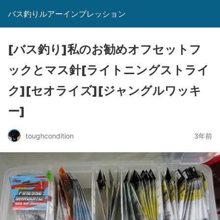
バス釣りルアーインプレッション
[バス釣り]私のお勧めオフセットフ
ックとマス針[ライトニングストライ
ク][セオライズ][ジャングルワッキ
ー]
toughcondition
3年前