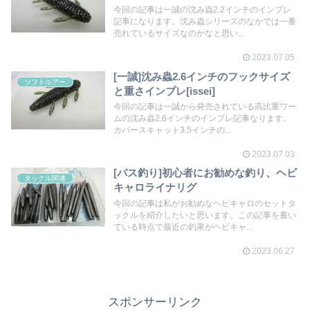
今回の記事は一誠の沈み蟲2.2インチのインプレ
記事になります。沈み蟲シリーズのなかでは一番
売れているサイズなのかなと思い...
2023.07.05
[一誠]沈み蟲2.6インチのフックサイズ
ソフトルアー
と重さインプレ[issei]
今回の記事は一誠から発売されている高比重ワー
ムの沈み蟲2.6インチのインプレ記事なります。
カバースキャット3.5インチの...
2023.07.03
[バス釣り]初心者にお勧めな釣り、ヘビ
タックル関連
キャロライナリグ
今回の記事は私がお勧めなヘビキャロのセットタ
ックルを紹介したいと思います。この記事を書い
ている時点で最近の釣果がヘビキャ...
2023.06.27
スポンサーリンク