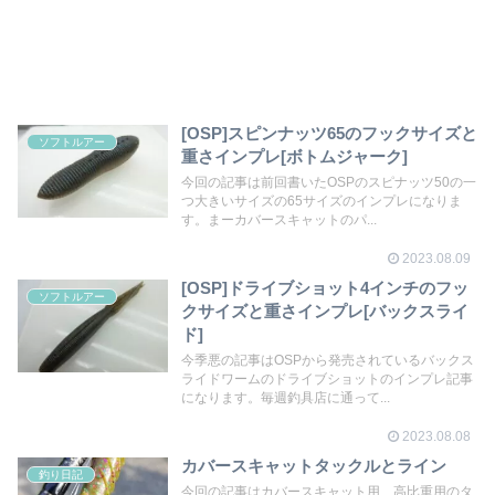
[OSP]スピンナッツ65のフックサイズと
ソフトルアー
重さインプレ[ボトムジャーク]
今回の記事は前回書いたOSPのスピナッツ50の一
つ大きいサイズの65サイズのインプレになりま
す。まーカバースキャットのパ...
2023.08.09
[OSP]ドライブショット4インチのフッ
ソフトルアー
クサイズと重さインプレ[バックスライ
ド]
今季悪の記事はOSPから発売されているバックス
ライドワームのドライブショットのインプレ記事
になります。毎週釣具店に通って...
2023.08.08
カバースキャットタックルとライン
釣り日記
今回の記事はカバースキャット用、高比重用のタ