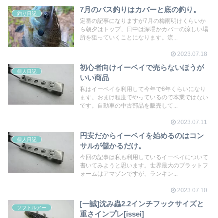
7月のバス釣りはカバーと底の釣り。
釣り日記
定番の記事になりますが7月の梅雨明けくらいか
ら朝夕はトップ、日中は深場かカバーの涼しい場
所を狙っていくことになります。流...
2023.07.18
初心者向けイーベイで売らないほうが
個人日記
いい商品
私はイーベイを利用して今年で6年くらいになり
ます。おまけ程度でやっているので本業ではない
です。自動車の中古部品を販売して...
2023.07.11
円安だからイーベイを始めるのはコン
個人日記
サルが儲かるだけ。
今回の記事は私も利用しているイーベイについて
書いてみようと思います。世界最大のプラットフ
ォームはアマゾンですが、ランキン...
2023.07.10
[一誠]沈み蟲2.2インチフックサイズと
ソフトルアー
重さインプレ[issei]