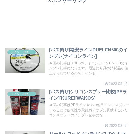
スポンサーリンク
[バス釣り]格安ラインDUELCN500のイ
ライン、小物その他
ンプレ[ナイロンライン]
今回の記事はDUELのナイロンラインCN500のイ
ンプレ記事になります。最近釣り具の消耗品が値
上がりしているのでラインも...
2023.05.12
[バス釣り]シリコンスプレー比較[PEラ
ライン、小物その他
イン][KURE][WAKOS]
今回の記事はPEラインやその他ラインにスプレー
することで耐久性や飛距離アップに貢献するシリ
コンスプレーのインプレ記事にな...
2023.03.15
リールとロッドメンテナンスのケミカ