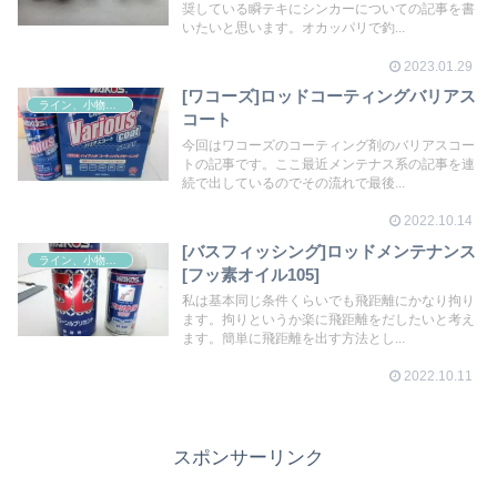
奨している瞬テキにシンカーについての記事を書
いたいと思います。オカッパリで釣...
2023.01.29
[ワコーズ]ロッドコーティングバリアス
ライン、小物その他
コート
今回はワコーズのコーティング剤のバリアスコー
トの記事です。ここ最近メンテナス系の記事を連
続で出しているのでその流れで最後...
2022.10.14
[バスフィッシング]ロッドメンテナンス
ライン、小物その他
[フッ素オイル105]
私は基本同じ条件くらいでも飛距離にかなり拘り
ます。拘りというか楽に飛距離をだしたいと考え
ます。簡単に飛距離を出す方法とし...
2022.10.11
スポンサーリンク