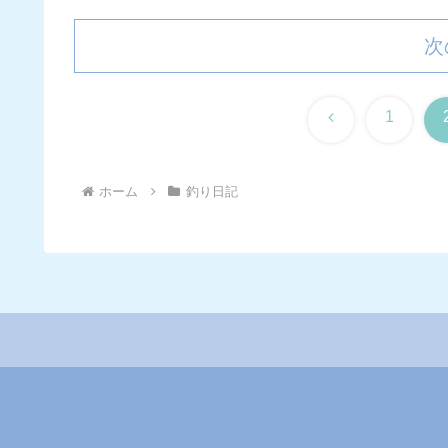
次
前
1
へ
ホーム
釣り日記