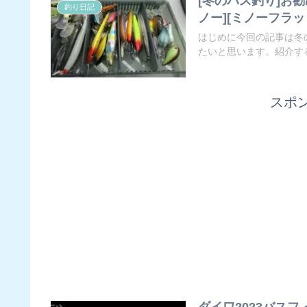
[冬のバス釣り]お勧
釣り日記
ノー][ミノーフラット
はじめに今回の記事は冬
たいと思います。紹介する
スポ
ダイワ2023バス