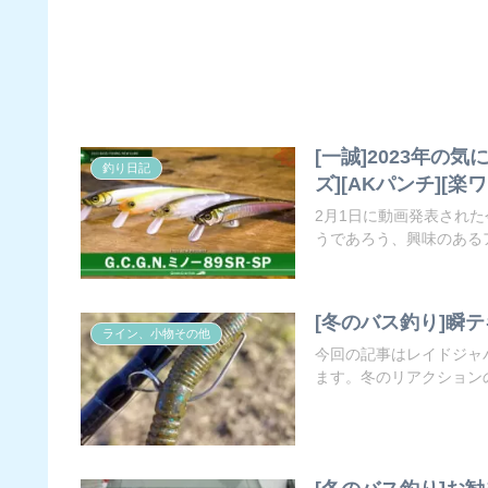
[一誠]2023年の気
釣り日記
ズ][AKパンチ][楽ワ
2月1日に動画発表され
うであろう、興味のあるア
[冬のバス釣り]瞬
ライン、小物その他
今回の記事はレイドジャ
ます。冬のリアクションの