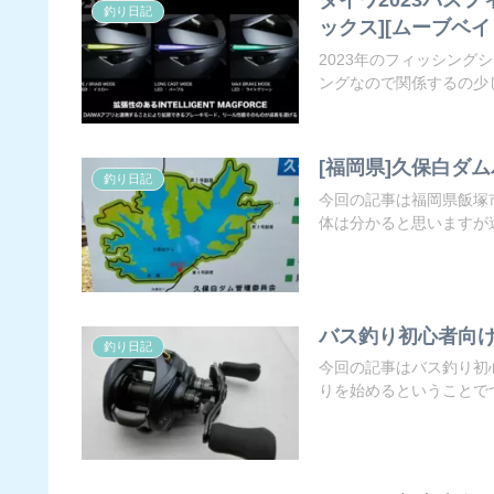
釣り日記
ックス][ムーブベイト
2023年のフィッシン
ングなので関係するの少し
[福岡県]久保白ダ
釣り日記
今回の記事は福岡県飯塚
体は分かると思いますが遠
バス釣り初心者向け
釣り日記
今回の記事はバス釣り初
りを始めるということでつ