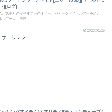
めミノー、ジャークベイト[エリー95SD][ワールドミ
][ログ]
のバス釣りの定番ルアーのミノー、ジャークベイトルアーを紹介し
ルアーは、実際...
2023.01.25
ンサーリンク
フィッシングアイテム[エアリティ][ラトリンチューブキ