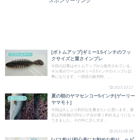
スポンサーリンク
[ボトムアップ]ギミー3.5インチのフッ
ソフトルアー
クサイズと重さインプレ
今回の記事はボトムアップから販売されている、
ギル系のワームのギミー3.5インチのインプレ記
事になります。一回目の販売時、...
2023.10.17
夏の朝のヤマセンコー5インチ[ゲーリー
釣り日記
ヤマモト]
今回は久しぶり釣行記を書きたいと思います。最
近は30前後の20センチ台が多く釣れるようになっ
てきました。その中に少し大き...
2023.08.19
[バス釣り]初心者にお勧めな釣り、ヘビ