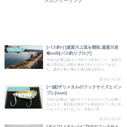
スポンサーリンク
[バス釣り]遠賀川上流を開拓.遠賀川攻
釣り日記
略vol5[バス釣りブログ]
今回の記事は昔はバス釣りで有名だった、遠賀川
最上流付近に偵察を兼ねて釣りに行ってみまし
た。護岸工事と堰の工事以降は釣れな...
2023.02.06
[一誠]ザリメタルのフックサイズとイン
ハードルアー
プレ[issei]
今回の記事は一誠のザリメタルのインプレ記事に
なります。最近私の地元でも寒波がきて一気に冬
になってしまいました。水温も7度...
2023.02.04
[ダイワ]メタルバイブSSのフックサイ