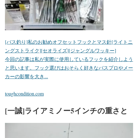
[バス釣り]私のお勧めオフセットフックとマス針[ライトニ
ングストライク][セオライズ][ジャングルワッキー]
今回の記事は私が実際に使用しているフックを紹介しよう
と思います。フック選びはおそらく好きなバスプロやメー
カーの影響を大き...
toughcondition.com
[一誠]ライアミノー5インチの重さと