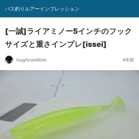
バス釣りルアーインプレッション
[一誠]ライアミノー5インチのフック
サイズと重さインプレ[issei]
toughcondition
4年前