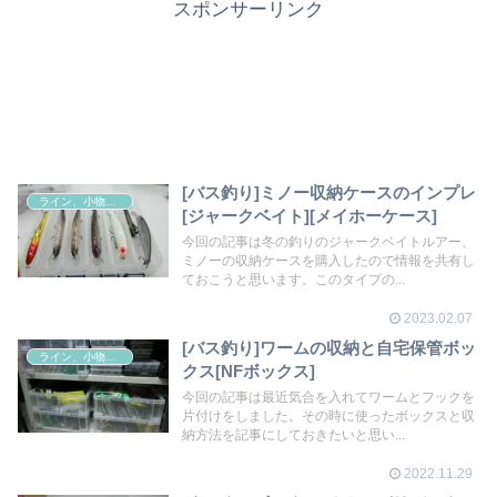
スポンサーリンク
[バス釣り]ミノー収納ケースのインプレ
ライン、小物その他
[ジャークベイト][メイホーケース]
今回の記事は冬の釣りのジャークベイトルアー、
ミノーの収納ケースを購入したので情報を共有し
ておこうと思います。このタイプの...
2023.02.07
[バス釣り]ワームの収納と自宅保管ボッ
ライン、小物その他
クス[NFボックス]
今回の記事は最近気合を入れてワームとフックを
片付けをしました。その時に使ったボックスと収
納方法を記事にしておきたいと思い...
2022.11.29