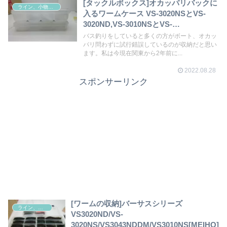
[タックルボックス]オカッパリバックに
ライン、小物その他
入るワームケース VS-3020NSとVS-
3020ND,VS-3010NSとVS-
3010ND[MEIHO]
バス釣りをしていると多くの方がボート、オカッ
パリ問わずに試行錯誤しているのが収納だと思い
ます。私は今現在関東から2年前に...
2022.08.28
スポンサーリンク
[ワームの収納]バーサスシリーズ
ライン、小物その他
VS3020ND/VS-
3020NS/VS3043NDDM/VS3010NS[MEIHO]