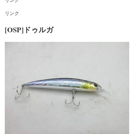
リンク
[OSP]ドゥルガ