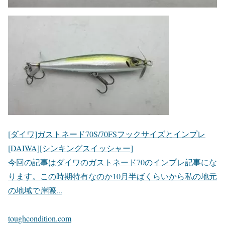
[ダイワ]ガストネード70S/70FSフックサイズとインプレ
[DAIWA][シンキングスイッシャー]
今回の記事はダイワのガストネード70のインプレ記事にな
ります。この時期特有なのか10月半ばくらいから私の地元
の地域で岸際...
toughcondition.com