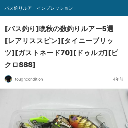
バス釣りルアーインプレッション
[バス釣り]晩秋の数釣りルアー5選
[レアリススピン][タイニーブリッ
ツ][ガストネード70][ドゥルガ][ピ
クロSSS]
toughcondition
4年前