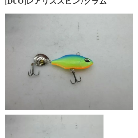
[DUO]レアリススピン7グラム