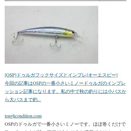
[OSP]ドゥルガフックサイズとインプレ[オーエスピー]
今回の記事はOSPの一番小さいミノードゥルガのインプレ
ッション記事になります。私の中で秋の釣りには小バスか
ら大バスまで釣...
toughcondition.com
OSPのドゥルガで一番小さいミノーです。ほぼ巻くだけで